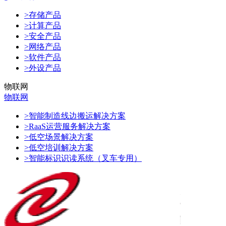
>存储产品
>计算产品
>安全产品
>网络产品
>软件产品
>外设产品
物联网
物联网
>智能制造线边搬运解决方案
>RaaS运营服务解决方案
>低空场景解决方案
>低空培训解决方案
>智能标识识读系统（叉车专用）