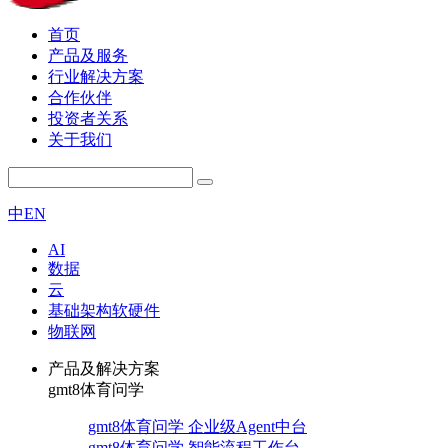
首页
产品及服务
行业解决方案
合作伙伴
投资者关系
关于我们
中
EN
AI
数据
云
基础架构软硬件
物联网
产品及解决方案
gmt8体育问学
gmt8体育问学 企业级Agent中台
gmt8体育问学 智能流程工作台