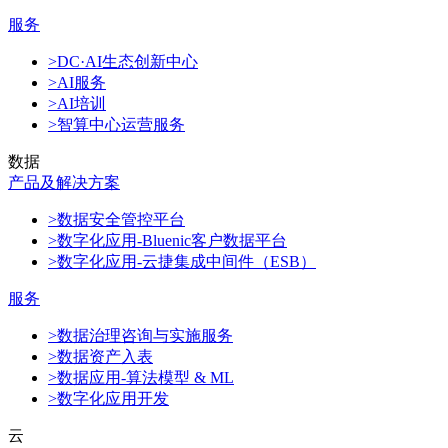
服务
>DC·AI生态创新中心
>AI服务
>AI培训
>智算中心运营服务
数据
产品及解决方案
>数据安全管控平台
>数字化应用-Bluenic客户数据平台
>数字化应用-云捷集成中间件（ESB）
服务
>数据治理咨询与实施服务
>数据资产入表
>数据应用-算法模型 & ML
>数字化应用开发
云