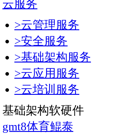
云服务
>云管理服务
>安全服务
>基础架构服务
>云应用服务
>云培训服务
基础架构软硬件
gmt8体育鲲泰