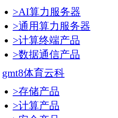
>AI算力服务器
>通用算力服务器
>计算终端产品
>数据通信产品
gmt8体育云科
>存储产品
>计算产品