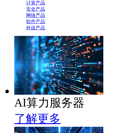
计算产品
安全产品
网络产品
软件产品
外设产品
AI算力服务器
了解更多