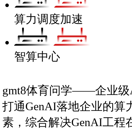
算力调度加速
智算中心
gmt8体育问学——企业级A
打通GenAI落地企业的算力
素，综合解决GenAI工程在