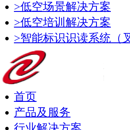
>低空场景解决方案
>低空培训解决方案
>智能标识识读系统（
首页
产品及服务
行业解决方案