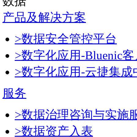
数据
产品及解决方案
>数据安全管控平台
>数字化应用-Blueni
>数字化应用-云捷集成
服务
>数据治理咨询与实施
>数据资产入表