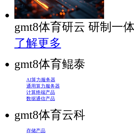
gmt8体育研云 研制
了解更多
gmt8体育鲲泰
AI算力服务器
通用算力服务器
计算终端产品
数据通信产品
gmt8体育云科
存储产品