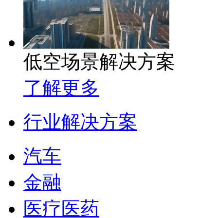
低空场景解决方案
了解更多
行业解决方案
汽车
金融
医疗医药