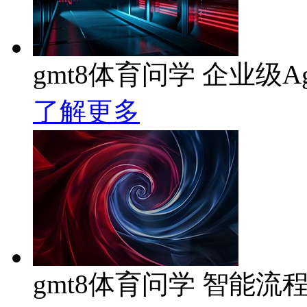
gmt8体育问学 企业级Ag
了解更多
gmt8体育问学 智能流