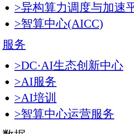
>异构算力调度与加速
>智算中心(AICC)
服务
>DC·AI生态创新中心
>AI服务
>AI培训
>智算中心运营服务