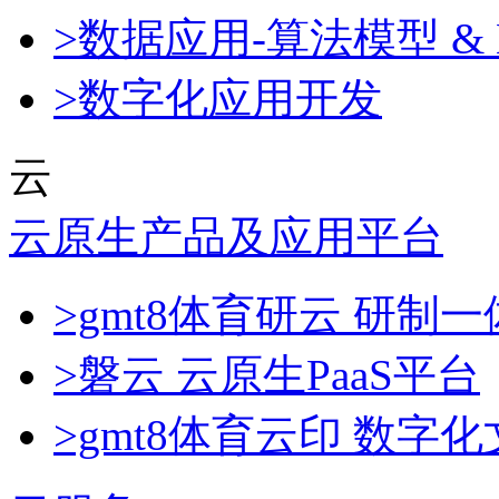
>数据应用-算法模型 & 
>数字化应用开发
云
云原生产品及应用平台
>gmt8体育研云 研
>磐云 云原生PaaS平台
>gmt8体育云印 数字