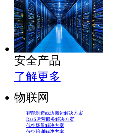
安全产品
了解更多
物联网
智能制造线边搬运解决方案
RaaS运营服务解决方案
低空场景解决方案
低空培训解决方案